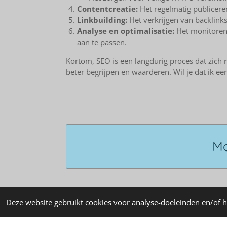
Contentcreatie:
Het regelmatig publiceren
Linkbuilding:
Het verkrijgen van backlinks
Analyse en optimalisatie:
Het monitoren v
aan te passen.
Kortom, SEO is een langdurig proces dat zich 
beter begrijpen en waarderen. Wil je dat ik ee
Ma
Deze website gebruikt cookies voor analyse-doeleinden en/of h
© 2019 - 2025
Online horeca adviseur Den Ha
locatie