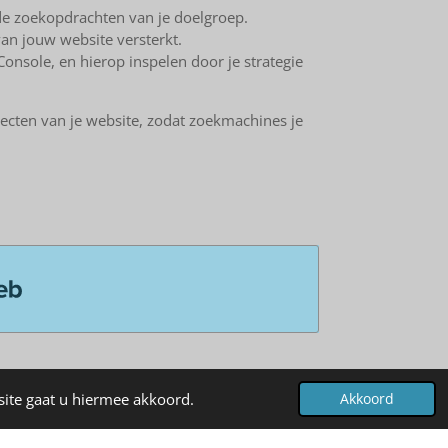
 de zoekopdrachten van je doelgroep.
an jouw website versterkt.
onsole, en hierop inspelen door je strategie
pecten van je website, zodat zoekmachines je
site gaat u hiermee akkoord.
Akkoord
Klusjesman in Den Haag
bandreparatie op