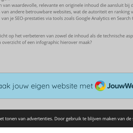
 van waardevolle, relevante en originele inhoud die aansluit bij
 van andere betrouwbare websites, wat de autoriteit en ranking v
an je SEO-prestaties via tools zoals Google Analytics en Search C
richt op het verbeteren van zowel de inhoud als de technische as
n overzicht of een infographic hierover maak?
JouwWeb
ak jouw eigen website met
et tonen van advertenties. Door gebruik te blijven maken van de 
ag
Loopbaan en Transformatiecoaching
business strategic advisor